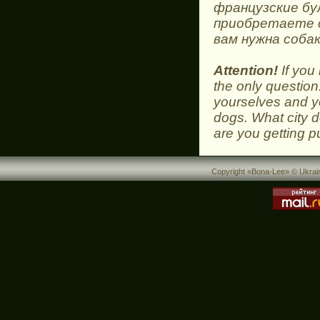
французские бул
приобретаете с
вам нужна собак
Attention!
If you 
the only question
yourselves and y
dogs. What city 
are you getting p
Copyright «Bona-Lee» © Ukrain