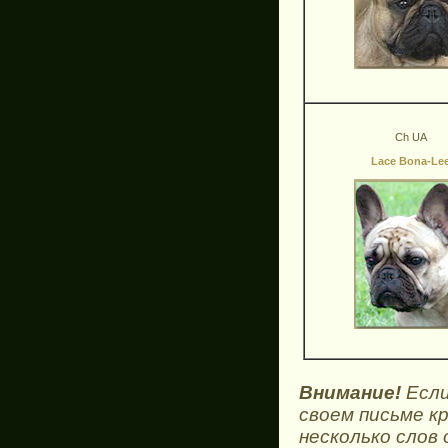
Ch UA
Lace Bona-Le
Внимание!
Если
своем письме к
несколько слов 