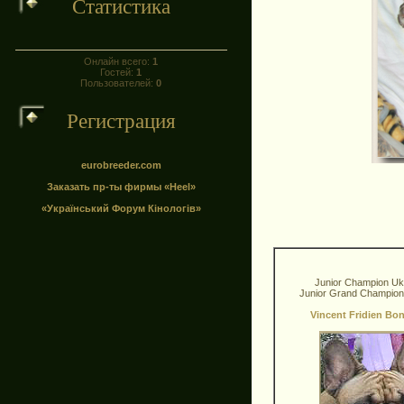
Статистика
Онлайн всего:
1
Гостей:
1
Пользователей:
0
Регистрация
eurobreeder.com
Заказать пр-ты фирмы «Heel»
«Український Форум Кінологів»
Junior Champion Uk
Junior Grand Champion
Vincent Fridien Bo