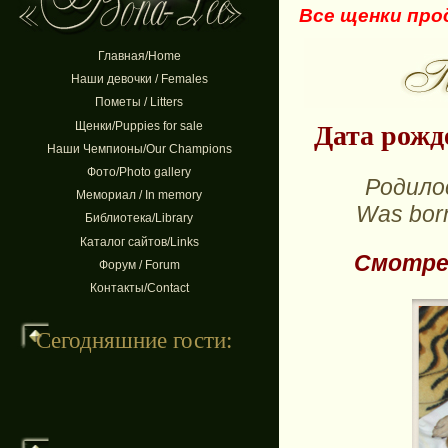
Все щенки прода
Главная/Home
Наши девочки / Females
Пометы / Litters
Щенки/Puppies for sale
Дата рожде
Наши Чемпионы/Our Champions
Фото/Photo gallery
Родилос
Мемориал / In memory
Was born
Библиотека/Library
Каталог сайтов/Links
Смотрет
Форум / Forum
Контакты/Contact
Сегодняшние гости: